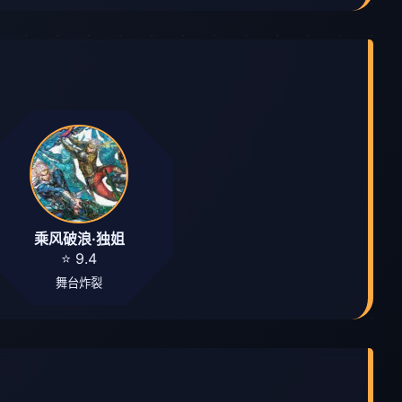
乘风破浪·独姐
⭐ 9.4
舞台炸裂