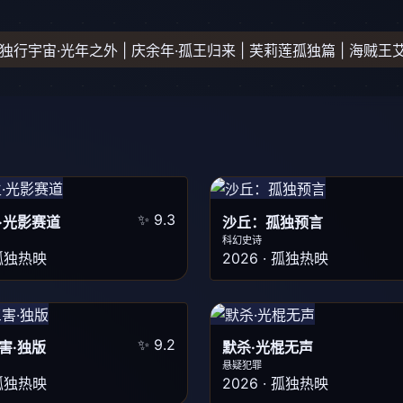
 独行宇宙·光年之外 | 庆余年·孤王归来 | 芙莉莲孤独篇 | 海贼
✨ 9.3
·光影赛道
沙丘：孤独预言
科幻史诗
 孤独热映
2026 · 孤独热映
✨ 9.2
害·独版
默杀·光棍无声
悬疑犯罪
 孤独热映
2026 · 孤独热映