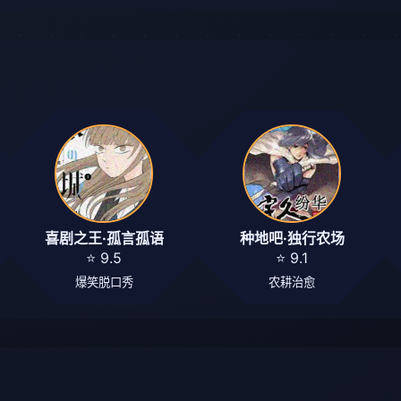
喜剧之王·孤言孤语
种地吧·独行农场
⭐ 9.5
⭐ 9.1
爆笑脱口秀
农耕治愈