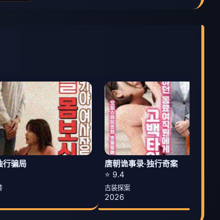
独行骗局
唐朝诡事录·独行奇案
⭐ 9.4
转
古装探案
2026