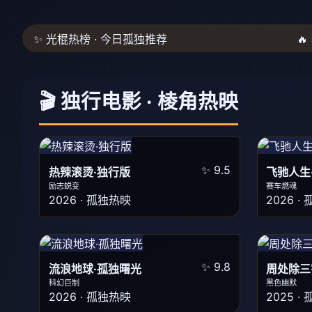
✨ 光棍热榜 · 今日孤独推荐

🎬 独行电影 · 棱角热映
✨ 9.5
热辣滚烫·独行版
飞驰人生
励志蜕变
赛车燃魂
2026 · 孤独热映
2026 ·
✨ 9.8
流浪地球·孤独曙光
周处除三
科幻巨制
黑色幽默
2026 · 孤独热映
2025 ·