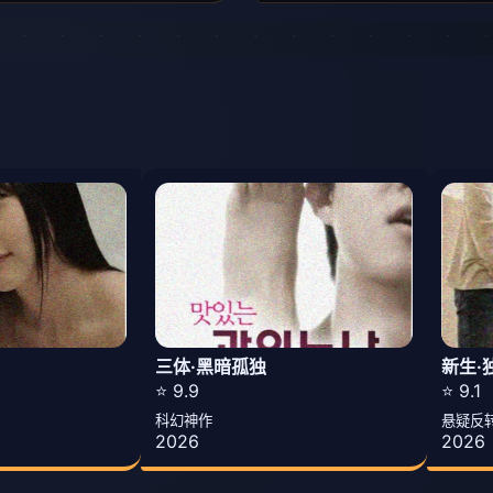
三体·黑暗孤独
新生·
⭐ 9.9
⭐ 9.1
科幻神作
悬疑反
2026
2026