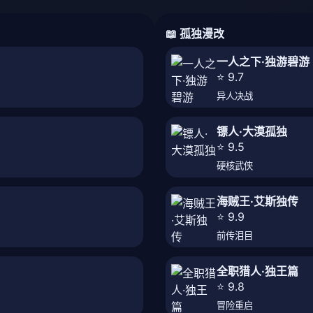
📖 孤独漫改
一人之下·独游碧游
⭐ 9.7
异人决战
镖人·大漠孤独
⭐ 9.5
硬核武侠
海贼王·艾斯独传
⭐ 9.9
前传泪目
全职猎人·独王篇
⭐ 9.8
冒险重启