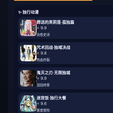
✨ 独行动漫
葬送的芙莉莲·孤独篇
⭐ 9.9
治愈史诗
咒术回战·独域决战
⭐ 9.8
热血炸裂
鬼灭之刃·无限独城
⭐ 9.9
泪目终章
迷宫饭·独行大餐
⭐ 9.6
美食冒险