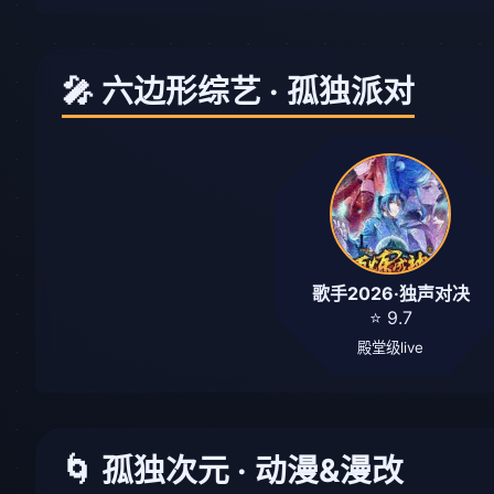
🎤 六边形综艺 · 孤独派对
歌手2026·独声对决
⭐ 9.7
殿堂级live
🌀 孤独次元 · 动漫&漫改