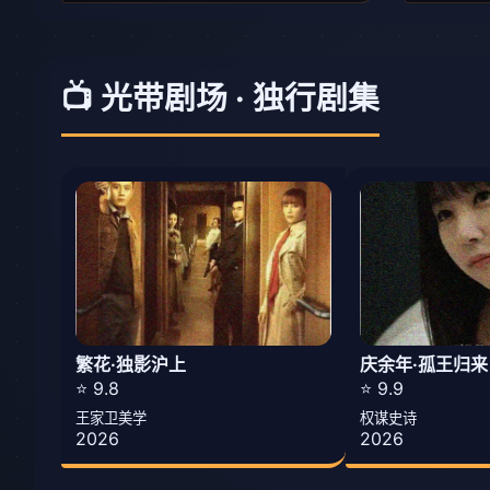
📺 光带剧场 · 独行剧集
繁花·独影沪上
庆余年·孤王归来
⭐ 9.8
⭐ 9.9
王家卫美学
权谋史诗
2026
2026